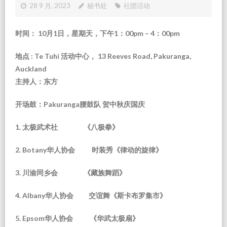
28 9 月, 2023
秘书处
社团活动
时间：
10
月
1
日，星期天，下午
1
：
00pm – 4
：
00pm
地点
: Te Tuhi
活动中心，
13 Reeves Road, Pakuranga,
Auckland
主持人：东方
开场鼓：
Pakuranga
腰鼓队 贺中秋庆国庆
1.
太极武术社
《八极拳》
2. Botany
华人协会
时装秀《律动的旋律》
3.
川渝同乡会
《藏族舞蹈》
4. Albany
华人协会
交谊舞《斯卡布罗集市》
5. Epsom
华人协会
《
华武太极扇》