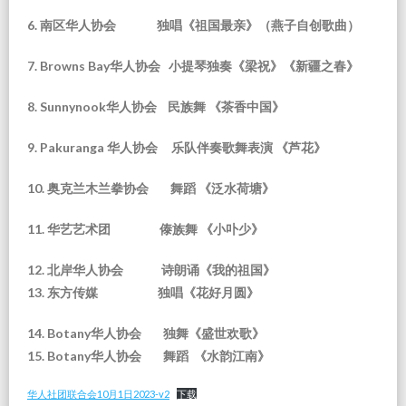
6.
南区华人协会
独唱《祖国最亲》（燕子自创歌曲）
7. Browns Bay
华人协会
小提琴独奏《梁祝》《新疆之春》
8. Sunnynook
华人协会 民族舞 《茶香中国》
9. Pakuranga
华人协会
乐队伴奏歌舞表演
《
芦花》
10.
奥克兰木兰拳协会
舞蹈
《泛水荷塘》
11.
华艺艺术团
傣族舞 《小卟少》
12.
北岸华人协会
诗朗诵《我的祖国》
13.
东方传媒
独唱《花好月圆》
14. Botany
华人协会
独舞《盛世欢歌》
15. Botany
华人协会
舞蹈 《水韵江南》
华人社团联合会10月1日2023-v2
下载