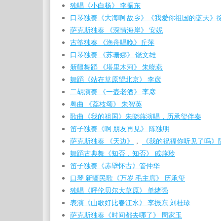
独唱《小白杨》 李振东
口琴独奏《大海啊 故乡》
《我爱你祖国的蓝天》
萨克斯独奏 《深情海岸》 安妮
古筝独奏 《渔舟唱晚》丘萍
口琴独奏 《苏珊娜》 饶文雄
新疆舞蹈 《塔里木河》 朱晓燕
舞蹈《站在草原望北京》 李彦
二胡演奏 《一壶老酒》 李彦
粤曲 《荔枝颂》 朱智英
歌曲《我的祖国》
朱晓燕演唱，历承玺伴奏
笛子独奏《啊 朋友再见》 陈独明
萨克斯独奏 《天边》
，
《我的祝福你听见了吗》
舞蹈古典舞《知否，知否》 戚燕玲
笛子独奏《赤壁怀古》管仲华
口琴 新疆民歌《万岁 毛主席》 历承玺
独唱《呼伦贝尔大草原》 单绪强
表演《山歌好比春江水》 李振东 刘桂珍
萨克斯独奏《时间都去哪了》 周家玉