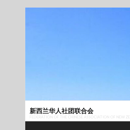
Skip
to
content
新西兰华人社团联合会
FEDERATION OF THE CHINESE ASSOCIATION OF NEW 