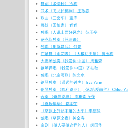
舞蹈《多情种》 冷梅
武术《飞龙长穗剑》 王敬春
歌曲《三套车》 宝库
腰鼓《回娘家》 程程
独唱《人说山西好风光》 范玉亭
萨克斯独奏《苏珊娜》
独唱《那就是我》 何畏
广场舞《雨花蝶》
《太极功夫扇》 黄玉梅
大提琴独奏《我爱你 中国》 周雅森
钢琴弹唱 《我爱你 中国》齐桂秋
独唱《北京颂歌》陈文水
钢琴独奏 《遥远的钟声》 Eva Yang
钢琴独奏 《哈利路亚》
《献给爱丽丝》 Chloe Ya
合奏 《奇异恩典》 周雅森 丘萍
《喜乐年华》 都本荣
《草原上升起不落的太阳》李德静
独唱《草原之夜》神全寿
京剧 《做人要做这样的人》 闵国华