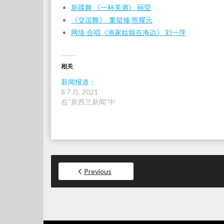
新疆舞 《一杯美酒》 丽莹
《交谊舞》 董挺修 熊耀元
网络 合唱《渔家姑娘在海边》 刘一萍
相关
新闻报道：
8 7 月, 2021
在“新西兰新闻”中
Previous